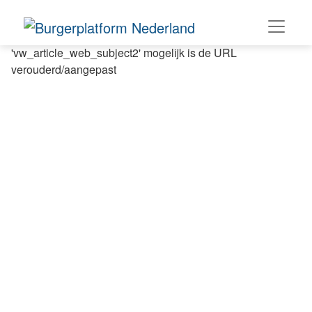
a item niet gevonden voor shortname = 'Kiesklimaalnl-
Kies-klimaatbewust-21-maart-' in
'vw_article_web_subject2' mogelijk is de URL
verouderd/aangepast