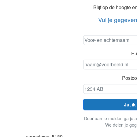
Blijf op de hoogte e
Vul je gegeve
E-
Postco
Ja, ik
Door aan te melden ga je a
We delen je geg
pageviews: 5189