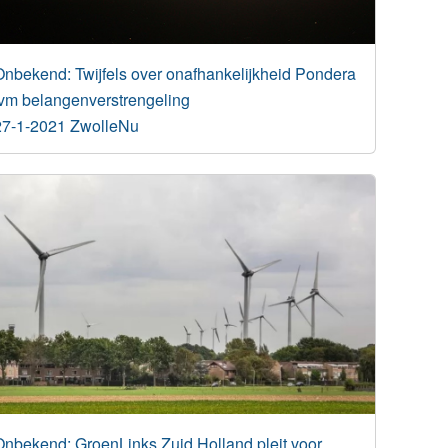
Onbekend: Twijfels over onafhankelijkheid Pondera
ivm belangenverstrengeling
27-1-2021 ZwolleNu
Onbekend: GroenLinks Zuid Holland pleit voor