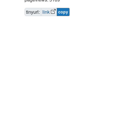
tinyurl:
link
copy