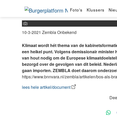
Zembla: Bos als brandsto
Foto's
Klussers
Nie
10-3-2021 Zembla
Onbekend
Klimaat wordt hét thema van de kabinetsformatie
een heikel punt. Volgens demissionair ministe
van hout nodig om de Europese klimaatdoelstelli
bezorgd over de gevolgen van dit beleid. Neder
gaan importen. ZEMBLA doet daarom onderzoek 
https://www.bnnvara.nl/zembla/artikelen/bos-als-br
lees hele artikel/document
Deel