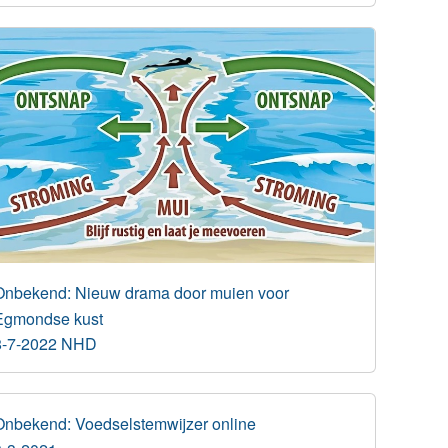
Onbekend: Nieuw drama door muien voor
Egmondse kust
8-7-2022 NHD
Onbekend: Voedselstemwijzer online