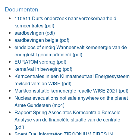
Documenten
110511 Duits onderzoek naar verzekerbaarheid
kerncentrales (pdf)
aardbevingen (pdf)
aardbevingen belgie (pdf)
eindeloos of eindig Wanneer valt kernenergie van de
energieklif gecomprimeerd (pdf)
EURATOM verdrag (pdf)
kernafval in beweging (pdf)
Kerncentrales in een Klimaatneutraal Energiesysteem
revised version WISE (pdf)
Marktconsultatie kernenergie reactie WISE 2021 (pdf)
Nuclear evacuations not safe anywhere on the planet
Arnie Gundersen (mp4)
Rapport Spring Associates Kerncentrale Borssele
Analyse van de financiële situatie van de centrale
(pdf)
Spent Fuel Information ZIRCONIUM FIRES IN